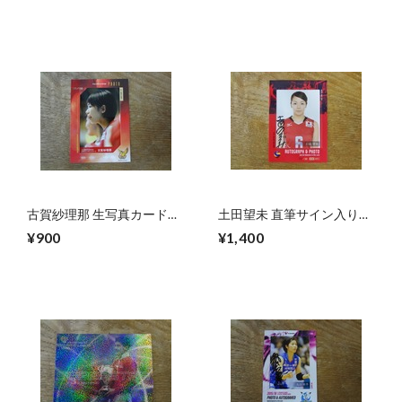
古賀紗理那 生写真カード
土田望未 直筆サイン入り生
2016 プロデュース 216 火
写真 2015 プロデュース216
¥900
¥1,400
の鳥 NIPPON
火の鳥 NIPPON