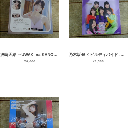
波崎天結 ～UWAKI na KANOJO～ 2026 WooHoo 未開封 BOX
乃木坂46 × ビルディバイド -ブライト- トレーディングカードゲーム 未開封 BOX
¥6,600
¥8,300