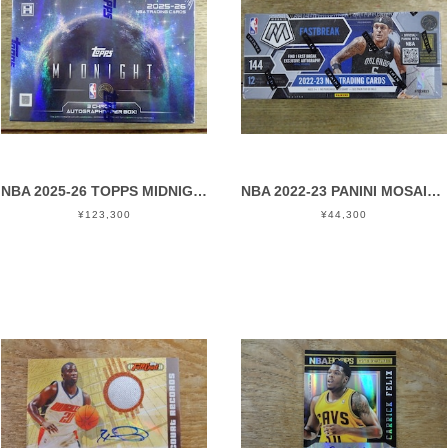
NBA 2025-26 TOPPS MIDNIGHT HOBBY 未開封 BOX
NBA 2022-23 PANINI MOSAIC FAST BREAK 未開封1BOX
¥123,300
¥44,300