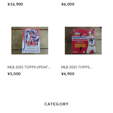
HERITAGE HOBBY 未開封
VALUE BOX 未開封BOX
¥16,900
¥6,000
BOX
MLB 2025 TOPPS UPDATE
MLB 2025 TOPPS
SERIES VALUE BOX 未開封
HERITAGE MEGA BOX 未開
¥5,000
¥6,900
BOX
封 1BOX
CATEGORY