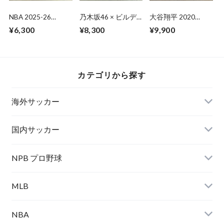
NBA 2025-26
乃木坂46 × ビルデ
大谷翔平 2020
TOPPS HOLIDAY
ィバイド -ブライト-
BBM【30th】プロ
¥6,300
¥8,300
¥9,900
MEGA BOX 未開封
トレーディングカー
野球最速165キロを
1BOX
ドゲーム 未開封
マーク
BOX
カテゴリから探す
海外サッカー
国内サッカー
NPB プロ野球
MLB
NBA