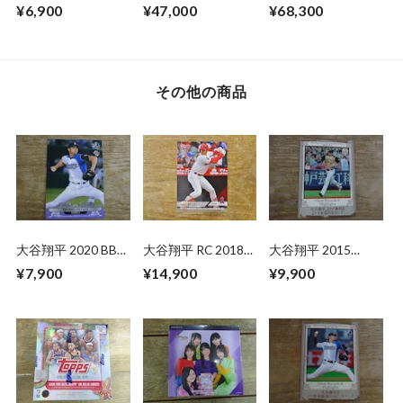
HERITAGE MEGA
INCEPTION HOBBY
PANINI SELECT
¥6,900
¥47,000
¥68,300
BOX 未開封 1BOX
未開封 BOX
ROAD TO FIFA
WORLD CUP
HOBBY 未開封 BOX
その他の商品
大谷翔平 2020 BBM
大谷翔平 RC 2018
大谷翔平 2015
30th Anniversary
TOPPS NOW
BBM【25th】2014
¥7,900
¥14,900
¥9,900
07.08.18 ( 日本語版
年9月7日
)