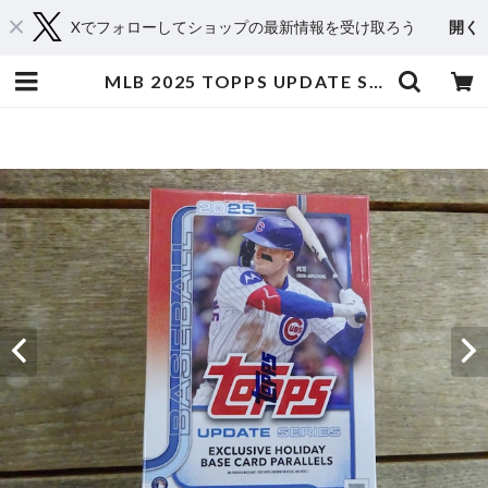
Xでフォローしてショップの最新情報を受け取ろう
開く
MLB 2025 TOPPS UPDATE SERIES VALUE BOX 未開封 BOX | スポーツカードミントC&K本厚木店－オンラインショップ