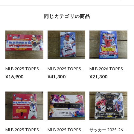
同じカテゴリの商品
MLB 2025 TOPPS
MLB 2025 TOPPS
MLB 2026 TOPPS
HERITAGE HOBBY
CHROME UPDATE
HERITAGE HOBBY
¥16,900
¥41,300
¥21,300
未開封 BOX
SERIES HOBBY 未開
未開封 BOX
封 BOX
MLB 2025 TOPPS
MLB 2025 TOPPS
サッカー 2025-26