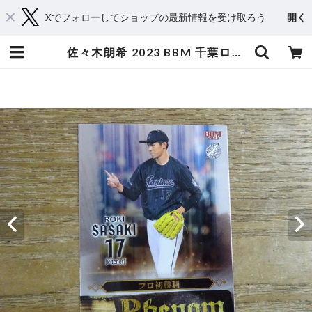
Xでフォローしてショップの最新情報を受け取ろう
開く
佐々木朗希 2023 BBM 千葉ロッテ PHENOM ( PH 2 ) | スポーツカードミントC&K本厚木店－オンラインショップ