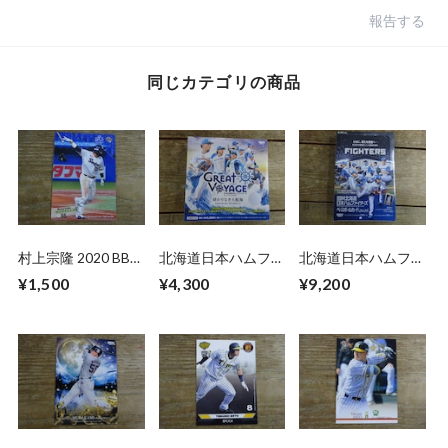
報告する
同じカテゴリの商品
村上宗隆 2020 BBM
北海道日本ハムファ
北海道日本ハムファ
2ND バージョン
イターズ カードセ
イターズ 2026 BBM
¥1,500
¥4,300
¥9,200
ット 2025 BBM 未
未開封 BOX
開封 BOX