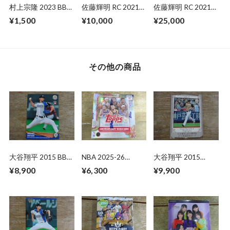
村上宗隆 2023 BBM
佐藤輝明 RC 2021
佐藤輝明 RC 2021
1ST CROSS MOON
EPOCH 阪神
BBM 1ST バージョ
¥1,500
¥10,000
¥25,000
ROOKIES&STARS
ン
その他の商品
大谷翔平 2015 BBM
NBA 2025-26
大谷翔平 2015
北海道日本ハム
TOPPS HOLIDAY
BBM【25th】2014
¥8,900
¥6,300
¥9,900
MEGA BOX 未開封
年9月7日
1BOX