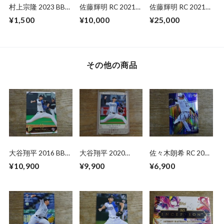
村上宗隆 2023 BBM
佐藤輝明 RC 2021
佐藤輝明 RC 2021
1ST CROSS MOON
EPOCH 阪神
BBM 1ST バージョ
¥1,500
¥10,000
¥25,000
ROOKIES&STARS
ン
その他の商品
大谷翔平 2016 BBM
大谷翔平 2020
佐々木朗希 RC 2020
Go Higher【初勝
BBM【30th】プロ
BBM 1ST VERSION
¥10,900
¥9,900
¥6,900
利】
野球最速165キロを
マーク