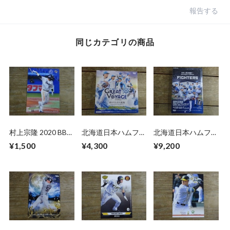
報告する
同じカテゴリの商品
村上宗隆 2020 BBM
北海道日本ハムファ
北海道日本ハムファ
2ND バージョン
イターズ カードセ
イターズ 2026 BBM
¥1,500
¥4,300
¥9,200
ット 2025 BBM 未
未開封 BOX
開封 BOX