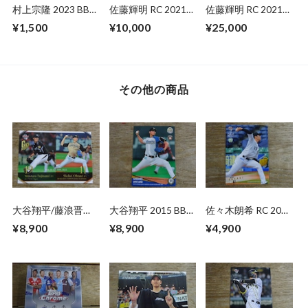
村上宗隆 2023 BBM
佐藤輝明 RC 2021
佐藤輝明 RC 2021
1ST CROSS MOON
EPOCH 阪神
BBM 1ST バージョ
¥1,500
¥10,000
¥25,000
ROOKIES&STARS
ン
その他の商品
大谷翔平/藤浪晋太
大谷翔平 2015 BBM
佐々木朗希 RC 2020
郎 2016 BBM Go
北海道日本ハム
BBM 2ND VERSION
¥8,900
¥8,900
¥4,900
Higher【CS最年少
勝利】