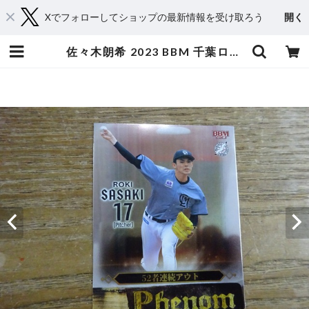
Xでフォローしてショップの最新情報を受け取ろう
開く
佐々木朗希 2023 BBM 千葉ロッテ PHENOM ( PH 6 ) | スポーツカードミントC&K本厚木店－オンラインショップ