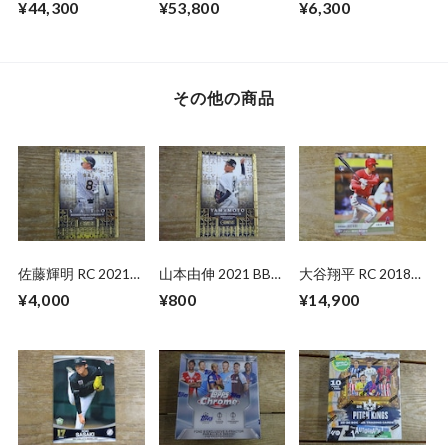
¥44,300
¥53,800
¥6,300
FAST BREAK 未開封
HOBBY 未開封
MEGA BOX 未開封
1BOX
1BOX
1BOX
その他の商品
佐藤輝明 RC 2021
山本由伸 2021 BBM
大谷翔平 RC 2018
BBM GENESIS
GENESIS
TOPPS NOW
¥4,000
¥800
¥14,900
03.29.18 (日本語
版）