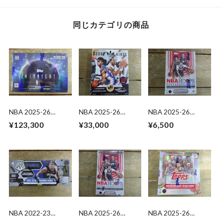
同じカテゴリの商品
NBA 2025-26
NBA 2025-26
NBA 2025-26
TOPPS MIDNIGHT
PANINI COURT
TOPPS HOOPS
¥123,300
¥33,000
¥6,500
HOBBY 未開封 BOX
KINGS HOBBY 未開
VALUE BOX 未開封
封 BOX
1BOX
NBA 2022-23
NBA 2025-26
NBA 2025-26
PANINI MOSAIC
TOPPS HOOPS
TOPPS HOLIDAY