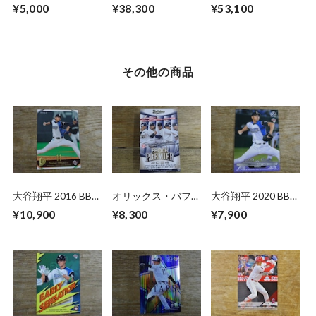
UPDATE SERIES
MERLIN UEFA CLUB
TOPPS MINT
¥5,000
¥38,300
¥53,100
VALUE BOX 未開封
COMPETITIONS
DISNEY HOBBY 未
BOX
HOBBY 未開封 BOX
開封 1BOX
その他の商品
大谷翔平 2016 BBM
オリックス・バファ
大谷翔平 2020 BBM
Go Higher【初勝
ローズ 2024 EPOCH
30th Anniversary
¥10,900
¥8,300
¥7,900
利】
PREMIER EDITION
未開封 BOX