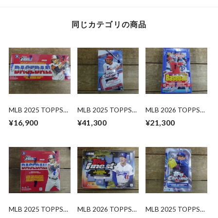
同じカテゴリの商品
MLB 2025 TOPPS
MLB 2025 TOPPS
MLB 2026 TOPPS
HERITAGE HOBBY
CHROME UPDATE
HERITAGE HOBBY
¥16,900
¥41,300
¥21,300
未開封 BOX
SERIES HOBBY 未開
未開封 BOX
封 BOX
MLB 2025 TOPPS
MLB 2026 TOPPS
MLB 2025 TOPPS
HERITAGE MEGA
FINEST HOBBY 未
CHROME HOBBY 未