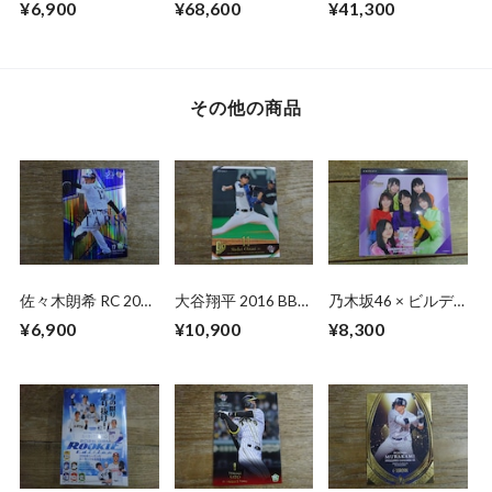
¥6,900
¥68,600
¥41,300
BOX 未開封 1BOX
開封 BOX
開封 BOX
その他の商品
佐々木朗希 RC 2020
大谷翔平 2016 BBM
乃木坂46 × ビルデ
BBM 1ST VERSION
Go Higher【初勝
ィバイド -ブライト-
¥6,900
¥10,900
¥8,300
利】
トレーディングカー
ドゲーム 未開封
BOX