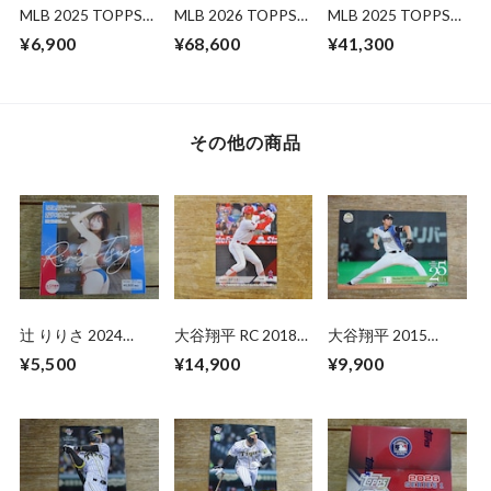
MLB 2025 TOPPS
MLB 2026 TOPPS
MLB 2025 TOPPS
HERITAGE MEGA
FINEST HOBBY 未
CHROME HOBBY 未
¥6,900
¥68,600
¥41,300
BOX 未開封 1BOX
開封 BOX
開封 BOX
その他の商品
辻 りりさ 2024
大谷翔平 RC 2018
大谷翔平 2015
HITS FIRST 未開封
TOPPS NOW
BBM【25th】
¥5,500
¥14,900
¥9,900
BOX
07.08.18 ( 日本語版
)