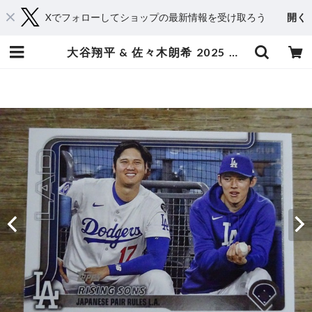
Xでフォローしてショップの最新情報を受け取ろう
開く
大谷翔平 & 佐々木朗希 2025 TOPPS UPDATE SERIES | スポーツカードミントC&K本厚木店－オンラインショップ