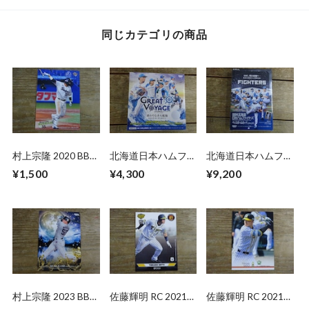
同じカテゴリの商品
村上宗隆 2020 BBM
北海道日本ハムファ
北海道日本ハムファ
2ND バージョン
イターズ カードセ
イターズ 2026 BBM
¥1,500
¥4,300
¥9,200
ット 2025 BBM 未
未開封 BOX
開封 BOX
村上宗隆 2023 BBM
佐藤輝明 RC 2021
佐藤輝明 RC 2021
1ST CROSS MOON
EPOCH 阪神
BBM 1ST バージョ