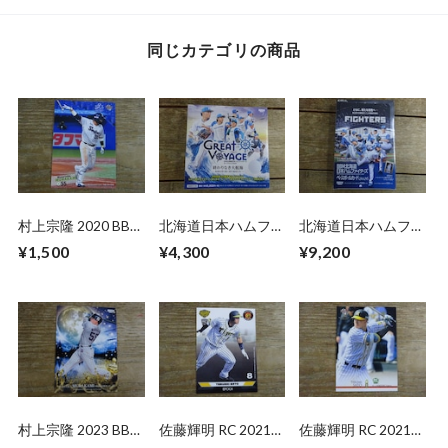
同じカテゴリの商品
村上宗隆 2020 BBM
北海道日本ハムファ
北海道日本ハムファ
2ND バージョン
イターズ カードセ
イターズ 2026 BBM
¥1,500
¥4,300
¥9,200
ット 2025 BBM 未
未開封 BOX
開封 BOX
村上宗隆 2023 BBM
佐藤輝明 RC 2021
佐藤輝明 RC 2021
1ST CROSS MOON
EPOCH 阪神
BBM 1ST バージョ