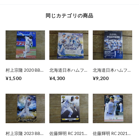
同じカテゴリの商品
村上宗隆 2020 BBM
北海道日本ハムファ
北海道日本ハムファ
2ND バージョン
イターズ カードセ
イターズ 2026 BBM
¥1,500
¥4,300
¥9,200
ット 2025 BBM 未
未開封 BOX
開封 BOX
村上宗隆 2023 BBM
佐藤輝明 RC 2021
佐藤輝明 RC 2021
1ST CROSS MOON
EPOCH 阪神
BBM 1ST バージョ