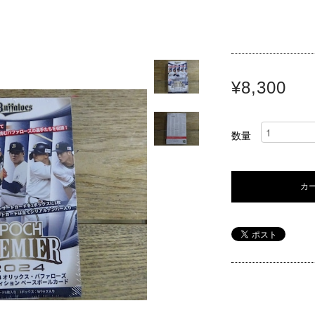
¥8,300
数量
カ