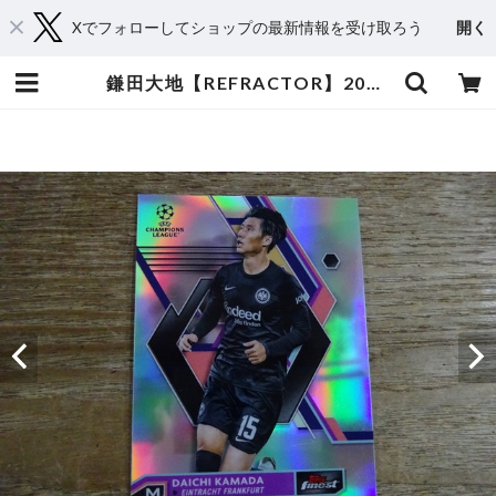
Xでフォローしてショップの最新情報を受け取ろう
開く
鎌田大地【REFRACTOR】2022-23 TOPPS FINEST UCC | スポーツカードミントC&K本厚木店－オンラインショップ