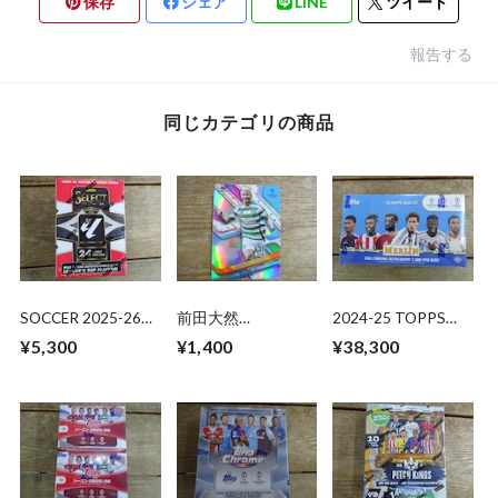
保存
シェア
LINE
ツイート
報告する
同じカテゴリの商品
SOCCER 2025-26
前田大然
2024-25 TOPPS
PANINI SELECT
【REFRACTOR】
MERLIN UEFA CLUB
¥5,300
¥1,400
¥38,300
LALIGA BLASTER 未
2024-25 TOPPS
COMPETITIONS
開封 1BOX
FINEST UCC
HOBBY 未開封 BOX