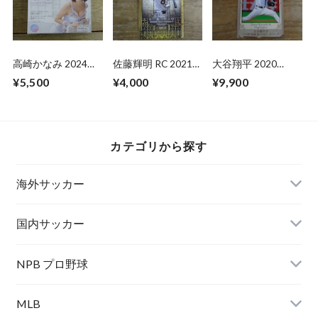
高崎かなみ 2024
佐藤輝明 RC 2021
大谷翔平 2020
HITS FIRST 未開封
BBM GENESIS
BBM【30th】プロ
¥5,500
¥4,000
¥9,900
BOX
野球最速165キロを
マーク
カテゴリから探す
海外サッカー
国内サッカー
NPB プロ野球
MLB