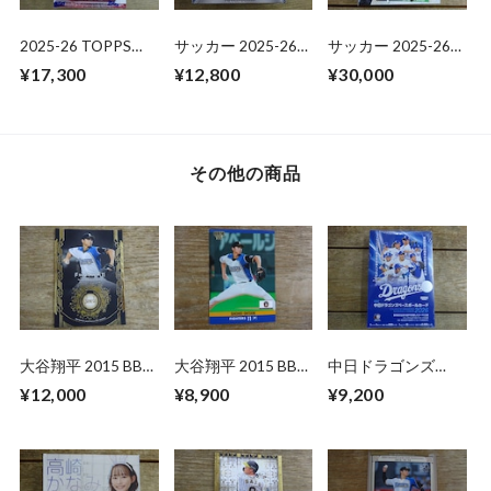
2025-26 TOPPS
サッカー 2025-26
サッカー 2025-26
UEFA CLUB
TOPPS CHROME
PANINI PITCH
¥17,300
¥12,800
¥30,000
COMPETITIONS
UCC MEGA BOX 未
KINGS HOBBY
JAPAN EDITION 未
開封 BOX
INTERNATIONAL 未
開封 1BOX
開封 BOX
その他の商品
大谷翔平 2015 BBM
大谷翔平 2015 BBM
中日ドラゴンズ
GENESIS
CLASSIC
2026 BBM 未開封
¥12,000
¥8,900
¥9,200
BOX