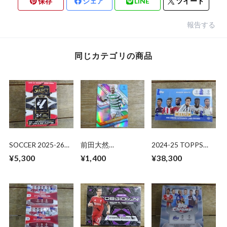
保存
シェア
LINE
ツイート
報告する
同じカテゴリの商品
SOCCER 2025-26
前田大然
2024-25 TOPPS
PANINI SELECT
【REFRACTOR】
MERLIN UEFA CLUB
¥5,300
¥1,400
¥38,300
LALIGA BLASTER 未
2024-25 TOPPS
COMPETITIONS
開封 1BOX
FINEST UCC
HOBBY 未開封 BOX