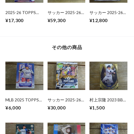
2025-26 TOPPS
サッカー 2025-26
サッカー 2025-26
UEFA CLUB
PANINI OBSIDIAN
TOPPS CHROME
¥17,300
¥59,300
¥12,800
COMPETITIONS
HOBBY 未開封 BOX
UCC MEGA BOX 未
JAPAN EDITION 未
開封 BOX
開封 1BOX
その他の商品
MLB 2025 TOPPS
サッカー 2025-26
村上宗隆 2023 BBM
SERIES 2 VALUE
PANINI PITCH
GENESIS
¥6,000
¥30,000
¥1,500
BOX 未開封BOX
KINGS HOBBY
INTERNATIONAL 未
開封 BOX