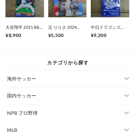
大谷翔平 2015 BBM
辻 りりさ 2024
中日ドラゴンズ
北海道日本ハム
HITS FIRST 未開封
2026 BBM 未開封
¥8,900
¥5,500
¥9,200
BOX
BOX
カテゴリから探す
海外サッカー
国内サッカー
NPB プロ野球
MLB