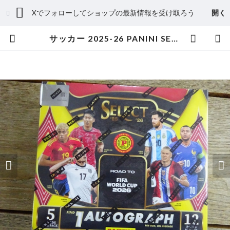
Xでフォローしてショップの最新情報を受け取ろう
開く
サッカー 2025-26 PANINI SELECT ROAD TO FIFA WORLD CUP HOBBY INTERNATIONAL 未開封 BOX | スポーツカードミントC&K本厚木店－オンラインショップ