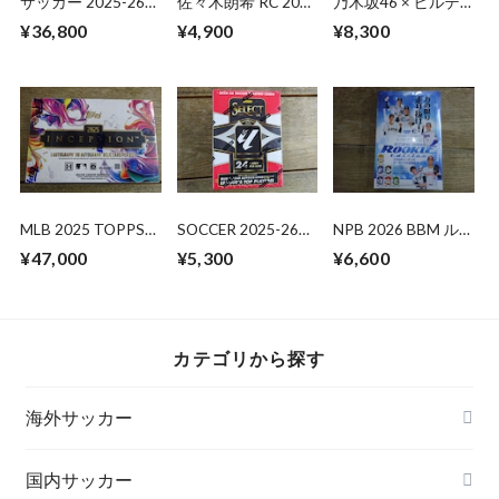
サッカー 2025-26
佐々木朗希 RC 2020
乃木坂46 × ビルデ
PANINI OBSIDIAN
BBM 千葉ロッテ
ィバイド -ブライト-
¥36,800
¥4,900
¥8,300
HOBBY
トレーディングカー
INTERNATIONAL 未
ドゲーム 未開封
開封 BOX
BOX
MLB 2025 TOPPS
SOCCER 2025-26
NPB 2026 BBM ル
INCEPTION HOBBY
PANINI SELECT
ーキーエディション
¥47,000
¥5,300
¥6,600
未開封 BOX
LALIGA BLASTER 未
未開封 BOX
開封 1BOX
カテゴリから探す
海外サッカー
国内サッカー