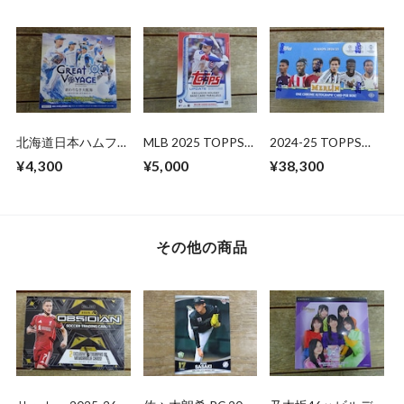
開封 1BOX
北海道日本ハムファ
MLB 2025 TOPPS
2024-25 TOPPS
イターズ カードセ
UPDATE SERIES
MERLIN UEFA CLUB
¥4,300
¥5,000
¥38,300
ット 2025 BBM 未
VALUE BOX 未開封
COMPETITIONS
開封 BOX
BOX
HOBBY 未開封 BOX
その他の商品