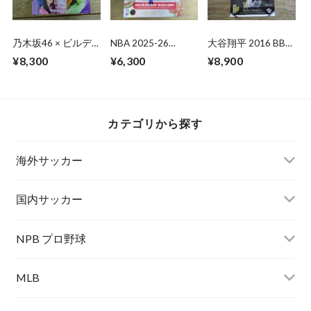
乃木坂46 × ビルデ
NBA 2025-26
大谷翔平 2016 BBM
ィバイド -ブライト-
TOPPS HOLIDAY
北海道日本ハム
¥8,300
¥6,300
¥8,900
トレーディングカー
MEGA BOX 未開封
「Go Higher」球宴
ドゲーム 未開封
1BOX
最速
BOX
カテゴリから探す
海外サッカー
国内サッカー
NPB プロ野球
MLB