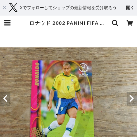
Xでフォローしてショップの最新情報を受け取ろう
開く
ロナウド 2002 PANINI FIFA WORLD CUP KOREA / JAPAN | スポーツカードミントC&K本厚木店－オンラインショップ