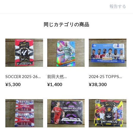
報告する
同じカテゴリの商品
SOCCER 2025-26
前田大然
2024-25 TOPPS
PANINI SELECT
【REFRACTOR】
MERLIN UEFA CLUB
¥5,300
¥1,400
¥38,300
LALIGA BLASTER 未
2024-25 TOPPS
COMPETITIONS
開封 1BOX
FINEST UCC
HOBBY 未開封 BOX