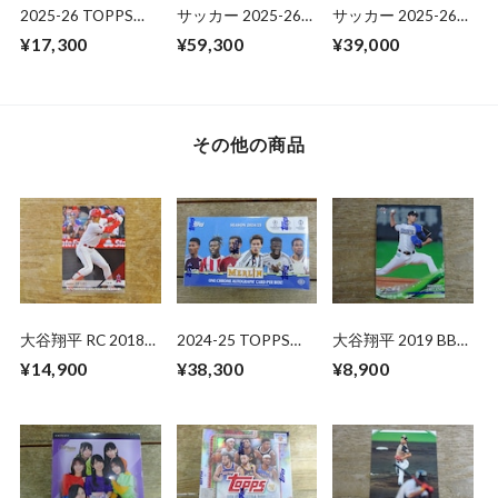
2025-26 TOPPS
サッカー 2025-26
サッカー 2025-26
UEFA CLUB
PANINI OBSIDIAN
PANINI SELECT
¥17,300
¥59,300
¥39,000
COMPETITIONS
HOBBY 未開封 BOX
ROAD TO FIFA
JAPAN EDITION 未
WORLD CUP
開封 1BOX
HOBBY
INTERNATIONAL 未
開封 BOX
その他の商品
大谷翔平 RC 2018
2024-25 TOPPS
大谷翔平 2019 BBM
TOPPS NOW
MERLIN UEFA CLUB
INFINITY
¥14,900
¥38,300
¥8,900
07.08.18 ( 日本語版
COMPETITIONS
)
HOBBY 未開封 BOX