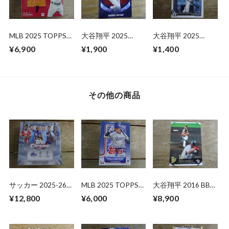
MLB 2025 TOPPS
大谷翔平 2025
大谷翔平 2025
HERITAGE MEGA
TOPPS SERIES1
TOPPS UPDATE
¥6,900
¥1,900
¥1,400
BOX 未開封 1BOX
MLB TOKYO SERIES
SERIES
その他の商品
サッカー 2025-26
MLB 2025 TOPPS
大谷翔平 2016 BBM
TOPPS CHROME
SERIES 2 VALUE
北海道日本ハム
¥12,800
¥6,000
¥8,900
UCC MEGA BOX 未
BOX 未開封BOX
「Go Higher」球宴
開封 BOX
最速