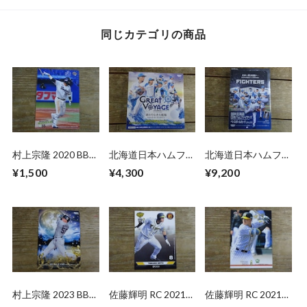
同じカテゴリの商品
村上宗隆 2020 BBM
北海道日本ハムファ
北海道日本ハムファ
2ND バージョン
イターズ カードセ
イターズ 2026 BBM
¥1,500
¥4,300
¥9,200
ット 2025 BBM 未
未開封 BOX
開封 BOX
村上宗隆 2023 BBM
佐藤輝明 RC 2021
佐藤輝明 RC 2021
1ST CROSS MOON
EPOCH 阪神
BBM 1ST バージョ