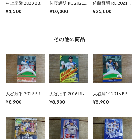
村上宗隆 2023 BBM
佐藤輝明 RC 2021
佐藤輝明 RC 2021
1ST CROSS MOON
EPOCH 阪神
BBM 1ST バージョ
¥1,500
¥10,000
¥25,000
ROOKIES&STARS
ン
その他の商品
大谷翔平 2019 BBM
大谷翔平 2016 BBM
大谷翔平 2015 BBM
【平成】
北海道日本ハム
CLASSIC
¥8,900
¥8,900
¥8,900