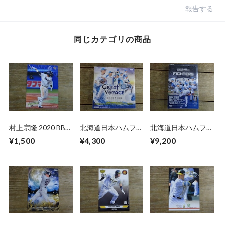
報告する
同じカテゴリの商品
村上宗隆 2020 BBM
北海道日本ハムファ
北海道日本ハムファ
2ND バージョン
イターズ カードセ
イターズ 2026 BBM
¥1,500
¥4,300
¥9,200
ット 2025 BBM 未
未開封 BOX
開封 BOX