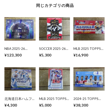
同じカテゴリの商品
NBA 2025-26
SOCCER 2025-26
MLB 2025 TOPPS
TOPPS MIDNIGHT
PANINI SELECT
HERITAGE HOBBY
¥123,300
¥5,300
¥16,900
HOBBY 未開封 BOX
LALIGA BLASTER 未
未開封 BOX
開封 1BOX
北海道日本ハムファ
MLB 2025 TOPPS
2024-25 TOPPS
イターズ カードセ
UPDATE SERIES
MERLIN UEFA CLUB
¥4,300
¥5,000
¥38,300
ット 2025 BBM 未
VALUE BOX 未開封
COMPETITIONS