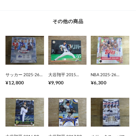
開封 BOX
BOX
HOBBY 未開封 BOX
その他の商品
サッカー 2025-26
大谷翔平 2015
NBA 2025-26
TOPPS CHROME
BBM【25th】
TOPPS HOLIDAY
¥12,800
¥9,900
¥6,300
UCC MEGA BOX 未
MEGA BOX 未開封
開封 BOX
1BOX