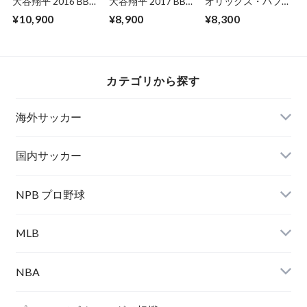
大谷翔平 2016 BBM
大谷翔平 2017 BBM
オリックス・バファ
Go Higher【初登
北海道日本ハム F79
ローズ 2024 EPOCH
¥10,900
¥8,900
¥8,300
板】
PREMIER EDITION
未開封 BOX
カテゴリから探す
海外サッカー
国内サッカー
NPB プロ野球
MLB
NBA