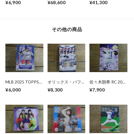
¥6,900
¥68,600
¥41,300
BOX 未開封 1BOX
開封 BOX
開封 BOX
その他の商品
MLB 2025 TOPPS
オリックス・バファ
佐々木朗希 RC 2020
SERIES 2 VALUE
ローズ 2024 EPOCH
BBM 1ST VERSION
¥6,000
¥8,300
¥7,900
BOX 未開封BOX
PREMIER EDITION
未開封 BOX