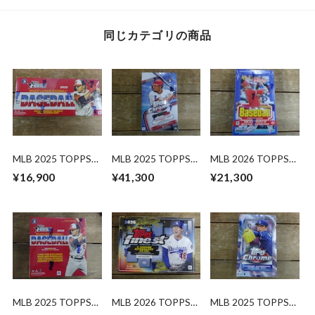
同じカテゴリの商品
MLB 2025 TOPPS
MLB 2025 TOPPS
MLB 2026 TOPPS
HERITAGE HOBBY
CHROME UPDATE
HERITAGE HOBBY
¥16,900
¥41,300
¥21,300
未開封 BOX
SERIES HOBBY 未開
未開封 BOX
封 BOX
MLB 2025 TOPPS
MLB 2026 TOPPS
MLB 2025 TOPPS
HERITAGE MEGA
FINEST HOBBY 未
CHROME HOBBY 未